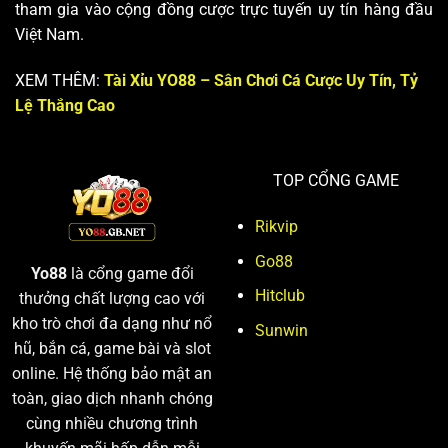
tham gia vào cộng đồng cược trực tuyến uy tín hàng đầu
Việt Nam.
XEM THÊM:
Tài Xỉu YO88 – Sân Chơi Cá Cược Uy Tín, Tỷ
Lệ Thắng Cao
TOP CỔNG GAME
Rikvip
Go88
Yo88
là cổng game đổi
Hitclub
thưởng chất lượng cao với
kho trò chơi đa dạng như nổ
Sunwin
hũ, bắn cá, game bài và slot
online. Hệ thống bảo mật an
toàn, giao dịch nhanh chóng
cùng nhiều chương trình