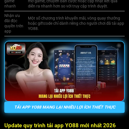
game
mở game, chuyển bàn cược hoặc cập nhật kết quả
nhanh
diễn ra nhanh hơn so với truy cập trình duyệt.
Nhận ưu
Một số chương trình khuyến mãi, vòng quay thưởng
đãi độc
hoặc giftcode chỉ dành riêng cho người chơi đã tải app
quyền trên
YO88.
app
TẢI APP YO88 MANG LẠI NHIỀU LỢI ÍCH THIẾT THỰC
Update quy trình tải app YO88 mới nhất 2026