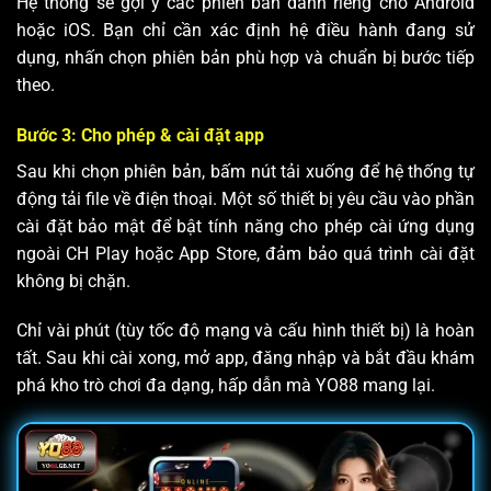
Hệ thống sẽ gợi ý các phiên bản dành riêng cho Android
hoặc iOS. Bạn chỉ cần xác định hệ điều hành đang sử
dụng, nhấn chọn phiên bản phù hợp và chuẩn bị bước tiếp
theo.
Bước 3: Cho phép & cài đặt app
Sau khi chọn phiên bản, bấm nút tải xuống để hệ thống tự
động tải file về điện thoại. Một số thiết bị yêu cầu vào phần
cài đặt bảo mật để bật tính năng cho phép cài ứng dụng
ngoài CH Play hoặc App Store, đảm bảo quá trình cài đặt
không bị chặn.
Chỉ vài phút (tùy tốc độ mạng và cấu hình thiết bị) là hoàn
tất. Sau khi cài xong, mở app, đăng nhập và bắt đầu khám
phá kho trò chơi đa dạng, hấp dẫn mà YO88 mang lại.