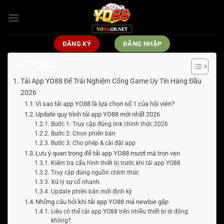
Bỏ
qua
nội
dung
ĐĂNG KÝ
ĐĂNG NHẬP
MỤC LỤC
Tải App YO88 Để Trải Nghiệm Cổng Game Uy Tín Hàng Đầu
2026
Vì sao tải app YO88 là lựa chọn số 1 của hội viên?
Update quy trình tải app YO88 mới nhất 2026
Bước 1: Truy cập đúng link chính thức 2026
Bước 2: Chọn phiên bản
Bước 3: Cho phép & cài đặt app
Lưu ý quan trọng để tải app YO88 mượt mà trọn vẹn
Kiểm tra cấu hình thiết bị trước khi tải app YO88
Truy cập đúng nguồn chính thức
Xử lý sự cố nhanh
Update phiên bản mới định kỳ
Những câu hỏi khi tải app YO88 mà newbie gặp
Liệu có thể cài app YO88 trên nhiều thiết bị di động
không?