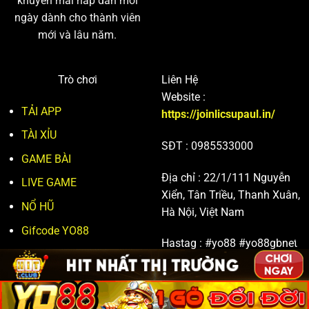
khuyến mãi hấp dẫn mỗi
ngày dành cho thành viên
mới và lâu năm.
Trò chơi
Liên Hệ
Website :
TẢI APP
https://joinlicsupaul.in/
TÀI XỈU
SĐT : 0985533000
GAME BÀI
Địa chỉ : 22/1/111 Nguyễn
LIVE GAME
Xiển, Tân Triều, Thanh Xuân,
NỔ HŨ
Hà Nội, Việt Nam
Gifcode YO88
Hastag : #yo88 #yo88gbnet
Copyright 2026 ©
Flatsome Theme