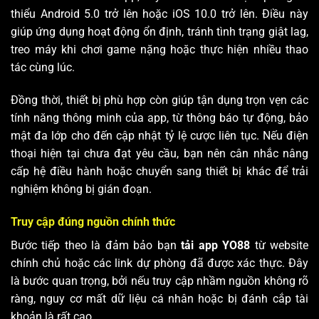
thiểu Android 5.0 trở lên hoặc iOS 10.0 trở lên. Điều này
giúp ứng dụng hoạt động ổn định, tránh tình trạng giật lag,
treo máy khi chơi game nặng hoặc thực hiện nhiều thao
tác cùng lúc.
Đồng thời, thiết bị phù hợp còn giúp tận dụng trọn vẹn các
tính năng thông minh của app, từ thông báo tự động, bảo
mật đa lớp cho đến cập nhật tỷ lệ cược liên tục. Nếu điện
thoại hiện tại chưa đạt yêu cầu, bạn nên cân nhắc nâng
cấp hệ điều hành hoặc chuyển sang thiết bị khác để trải
nghiệm không bị gián đoạn.
Truy cập đúng nguồn chính thức
Bước tiếp theo là đảm bảo bạn
tải app YO88
từ website
chính chủ hoặc các link dự phòng đã được xác thực. Đây
là bước quan trọng, bởi nếu truy cập nhầm nguồn không rõ
ràng, nguy cơ mất dữ liệu cá nhân hoặc bị đánh cắp tài
khoản là rất cao.