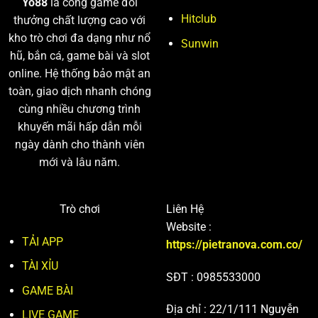
Tên
Yo88
là cổng game đổi
Hitclub
thưởng chất lượng cao với
kho trò chơi đa dạng như nổ
Sunwin
hũ, bắn cá, game bài và slot
online. Hệ thống bảo mật an
toàn, giao dịch nhanh chóng
cùng nhiều chương trình
khuyến mãi hấp dẫn mỗi
ngày dành cho thành viên
mới và lâu năm.
Trò chơi
Liên Hệ
Website :
TẢI APP
https://pietranova.com.co/
TÀI XỈU
SĐT : 0985533000
GAME BÀI
Địa chỉ : 22/1/111 Nguyễn
LIVE GAME