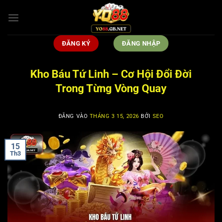
Bỏ
qua
nội
dung
ĐĂNG KÝ
ĐĂNG NHẬP
Kho Báu Tứ Linh – Cơ Hội Đổi Đời
Trong Từng Vòng Quay
ĐĂNG VÀO
THÁNG 3 15, 2026
BỞI
SEO
15
Th3