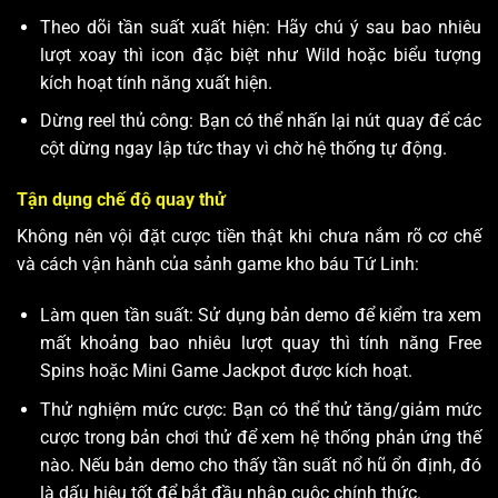
Theo dõi tần suất xuất hiện: Hãy chú ý sau bao nhiêu
lượt xoay thì icon đặc biệt như Wild hoặc biểu tượng
kích hoạt tính năng xuất hiện.
Dừng reel thủ công:
Bạn có thể nhấn lại nút quay để các
cột dừng ngay lập tức thay vì chờ hệ thống tự động.
Tận dụng chế độ quay thử
Không nên vội đặt cược tiền thật khi chưa nắm rõ cơ chế
và cách vận hành của sảnh game kho báu Tứ Linh:
Làm quen tần suất: Sử dụng bản demo để kiểm tra xem
mất khoảng bao nhiêu lượt quay thì tính năng Free
Spins hoặc Mini Game Jackpot được kích hoạt.
Thử nghiệm mức cược: Bạn có thể thử tăng/giảm mức
cược trong bản chơi thử để xem hệ thống phản ứng thế
nào. Nếu bản demo cho thấy tần suất nổ hũ ổn định, đó
là dấu hiệu tốt để bắt đầu nhập cuộc chính thức.