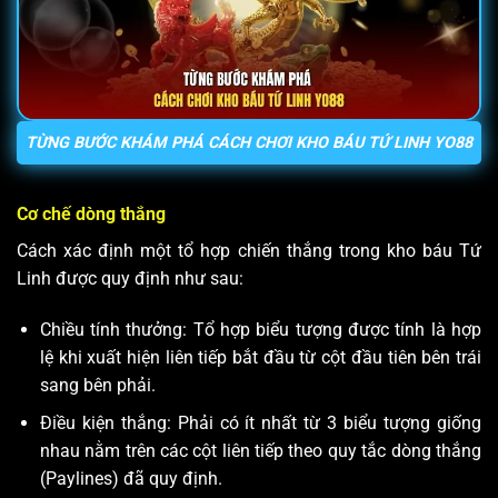
TỪNG BƯỚC KHÁM PHÁ CÁCH CHƠI KHO BÁU TỨ LINH YO88
Cơ chế dòng thắng
Cách xác định một tổ hợp chiến thắng trong kho báu Tứ
Linh được quy định như sau:
Chiều tính thưởng: Tổ hợp biểu tượng được tính là hợp
lệ khi xuất hiện liên tiếp bắt đầu từ cột đầu tiên bên trái
sang bên phải.
Điều kiện thắng: Phải có ít nhất từ 3 biểu tượng giống
nhau nằm trên các cột liên tiếp theo quy tắc dòng thắng
(Paylines) đã quy định.