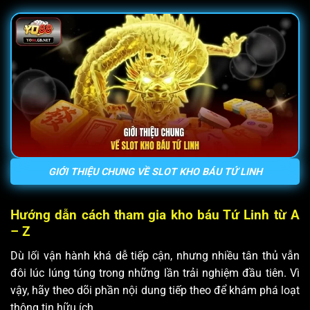
GIỚI THIỆU CHUNG VỀ SLOT KHO BÁU TỨ LINH
Hướng dẫn cách tham gia kho báu Tứ Linh từ A
– Z
Dù lối vận hành khá dễ tiếp cận, nhưng nhiều tân thủ vẫn
đôi lúc lúng túng trong những lần trải nghiệm đầu tiên. Vì
vậy, hãy theo dõi phần nội dung tiếp theo để khám phá loạt
thông tin hữu ích.