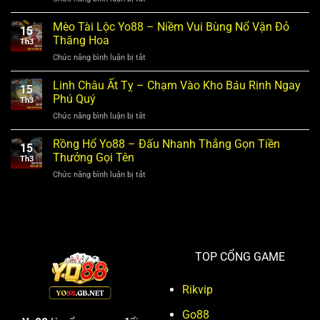
–
Kho
Cơ
Báu
Mèo Tài Lộc Yo88 – Niềm Vui Bùng Nổ Vận Đỏ
Chế
15
Tứ
Vận
Thăng Hoa
Th3
Linh
Hành
Chức năng bình luận bị tắt
ở
–
Game
Mèo
Cơ
Phiên
Tài
Linh Châu Ất Tỵ – Chạm Vào Kho Báu Rinh Ngay
Hội
Bản
15
Lộc
Đổi
Phú Quý
Mới
Th3
Yo88
Đời
2026
Chức năng bình luận bị tắt
ở
–
Trong
Linh
Niềm
Từng
Châu
Rồng Hổ Yo88 – Đấu Nhanh Thắng Gọn Tiền
Vui
Vòng
15
Ất
Bùng
Thưởng Gọi Tên
Quay
Th3
Tỵ
Nổ
Chức năng bình luận bị tắt
ở
–
Vận
Rồng
Chạm
Đỏ
Hổ
Vào
Thăng
Yo88
Kho
Hoa
–
Báu
Đấu
Rinh
Nhanh
Ngay
TOP CỔNG GAME
Thắng
Phú
Gọn
Quý
Tiền
Rikvip
Thưởng
Gọi
Go88