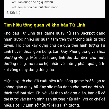
Tận dụng chế độ quay thử
Tối ưu hóa các nút chức năng
Kết luận
Tìm hiểu tổng quan về kho báu Tứ Linh
Kho báu Tứ Linh tựa game quay hũ săn Jackpot đang
nhận được nhiều sự quan tâm trên thị trường giải trí trực
tuyến. Trò chơi xây dựng chủ đề dựa trên hình tượng Tứ
Linh huyền thoại gồm Long, Lân, Quy, Phụng trong văn hóa
phương Đông. Mỗi biểu tượng linh thú đại diện cho mức
thưởng riêng, mở ra cơ hội nhận về những phần quà giá trị
khi vòng quay dừng đúng lúc.
Hiện nay, trò chơi đã xuất hiện trên cổng game Yo88, tạo ra
không gian quay hũ đầy sắc màu dành cho mọi người yêu
thích thể loại slot. Chỉ với vài thao tác đơn giản, bạn đã có
thể bước vào hành trình săn thưởng hấp dẫn. Với cơ chế dễ
hiểu, slot Tứ Linh sở hữu tỷ lệ RTP ấn tượng.