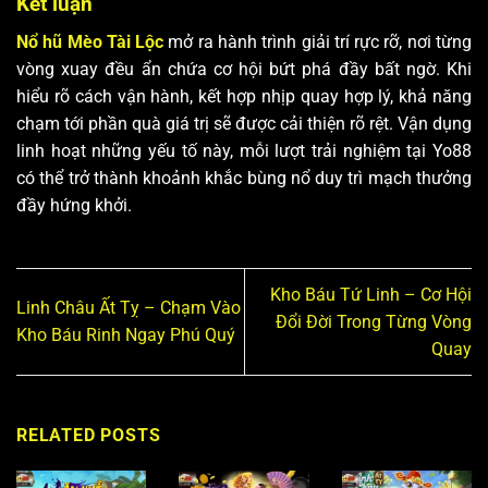
Kết luận
Nổ hũ Mèo Tài Lộc
mở ra hành trình giải trí rực rỡ, nơi từng
vòng xuay đều ẩn chứa cơ hội bứt phá đầy bất ngờ. Khi
hiểu rõ cách vận hành, kết hợp nhịp quay hợp lý, khả năng
chạm tới phần quà giá trị sẽ được cải thiện rõ rệt. Vận dụng
linh hoạt những yếu tố này, mỗi lượt trải nghiệm tại Yo88
có thể trở thành khoảnh khắc bùng nổ duy trì mạch thưởng
đầy hứng khởi.
Kho Báu Tứ Linh – Cơ Hội
Linh Châu Ất Tỵ – Chạm Vào
Đổi Đời Trong Từng Vòng
Kho Báu Rinh Ngay Phú Quý
Quay
RELATED POSTS