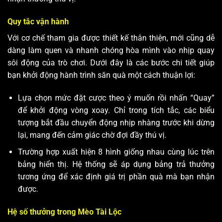
Quy tắc vận hành
Với cơ chế tham gia được thiết kế thân thiện, mới cũng dễ
dàng làm quen và nhanh chóng hòa mình vào nhịp quay
sôi động của trò chơi. Dưới đây là các bước chi tiết giúp
bạn khởi động hành trình săn quà một cách thuận lợi:
Lựa chọn mức đặt cược theo ý muốn rồi nhấn “Quay”
để khởi động vòng xoay. Chỉ trong tích tắc, các biểu
tượng bắt đầu chuyển động nhịp nhàng trước khi dừng
lại, mang đến cảm giác chờ đợi đầy thú vị.
Trường hợp xuất hiện 8 hình giống nhau cùng lúc trên
bảng hiển thị. Hệ thống sẽ áp dụng bảng trả thưởng
tương ứng để xác định giá trị phần quà mà bạn nhận
được.
Hệ số thưởng trong Mèo Tài Lộc