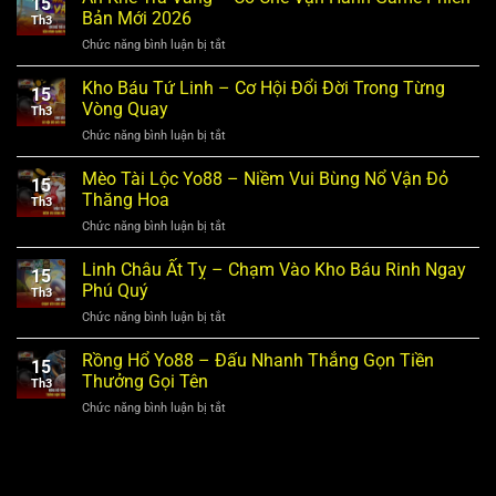
15
Bản Mới 2026
Th3
Chức năng bình luận bị tắt
ở
Ăn
Khế
Kho Báu Tứ Linh – Cơ Hội Đổi Đời Trong Từng
15
Trả
Vòng Quay
Th3
Vàng
Chức năng bình luận bị tắt
ở
–
Kho
Cơ
Báu
Mèo Tài Lộc Yo88 – Niềm Vui Bùng Nổ Vận Đỏ
Chế
15
Tứ
Vận
Thăng Hoa
Th3
Linh
Hành
Chức năng bình luận bị tắt
ở
–
Game
Mèo
Cơ
Phiên
Tài
Linh Châu Ất Tỵ – Chạm Vào Kho Báu Rinh Ngay
Hội
Bản
15
Lộc
Đổi
Phú Quý
Mới
Th3
Yo88
Đời
2026
Chức năng bình luận bị tắt
ở
–
Trong
Linh
Niềm
Từng
Châu
Rồng Hổ Yo88 – Đấu Nhanh Thắng Gọn Tiền
Vui
Vòng
15
Ất
Bùng
Thưởng Gọi Tên
Quay
Th3
Tỵ
Nổ
Chức năng bình luận bị tắt
ở
–
Vận
Rồng
Chạm
Đỏ
Hổ
Vào
Thăng
Yo88
Kho
Hoa
–
Báu