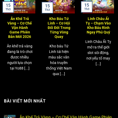
15
15
15
Th3
Th3
Th3
Ăn Khế Trả
Kho Báu Tứ
Linh Châu Ất
Vàng – Cơ Chế
Linh – Cơ Hội
Tỵ – Chạm Vào
Vận Hành
Đổi Đời Trong
Kho Báu Rinh
Game Phiên
Từng Vòng
Ngay Phú Quý
Bản Mới 2026
Quay
Linh Châu Ất Tỵ
Ăn khế trả vàng
Kho báu Tứ
mở ra thế giới
đang là trò chơi
Linh tái hiện
slot sôi động,
được nhiều
màu sắc văn
nơi yếu tố may
người lựa chọn
hóa truyền
[...]
tại Yo88 [...]
thống Việt Nam
qua [...]
BÀI VIẾT MỚI NHẤT
Ăn Khế Trả Vàng – Cơ Chế Vận Hành Game Phiên