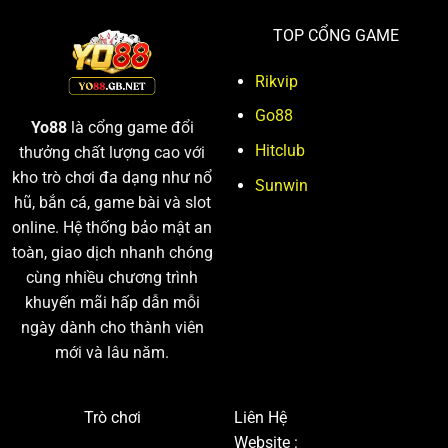
Đấu
Rinh
Nhanh
Ngay
TOP CỔNG GAME
Thắng
Phú
Gọn
Quý
Tiền
Rikvip
Thưởng
Gọi
Go88
Tên
Yo88
là cổng game đổi
Hitclub
thưởng chất lượng cao với
kho trò chơi đa dạng như nổ
Sunwin
hũ, bắn cá, game bài và slot
online. Hệ thống bảo mật an
toàn, giao dịch nhanh chóng
cùng nhiều chương trình
khuyến mãi hấp dẫn mỗi
ngày dành cho thành viên
mới và lâu năm.
Trò chơi
Liên Hệ
Website :