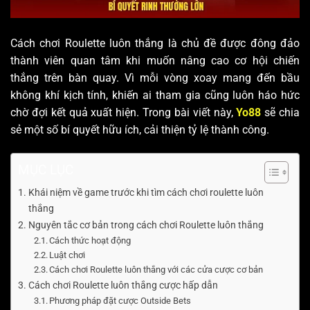
Cách chơi Roulette luôn thắng là chủ đề được đông đảo
thành viên quan tâm khi muốn nâng cao cơ hội chiến
thắng trên bàn quay. Vì mỗi vòng xoay mang đến bầu
không khí kịch tính, khiến ai tham gia cũng luôn háo hức
chờ đợi kết quả xuất hiện. Trong bài viết này,
Yo88
sẽ chia
sẻ một số bí quyết hữu ích, cải thiện tỷ lệ thành công.
MỤC LỤC
Khái niệm về game trước khi tìm cách chơi roulette luôn
thắng
Nguyên tắc cơ bản trong cách chơi Roulette luôn thắng
Cách thức hoạt động
Luật chơi
Cách chơi Roulette luôn thắng với các cửa cược cơ bản
Cách chơi Roulette luôn thắng cược hấp dẫn
Phương pháp đặt cược Outside Bets