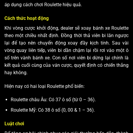
áp dụng cách chơi Roulette hiệu quả.
Cách thức hoạt động
Khi vòng cược khởi động, dealer sẽ xoay bánh xe Roulette
theo một chiều nhất định. Đồng thời thả viên bi lăn ngược
lại để tạo nên chuyển động xoay đầy kịch tính. Sau vài
vòng quay liên tiếp, viên bi dần chậm lại rồi rơi vào một ô
số trên vành bánh xe. Con số nơi viên bi dừng lại chính là
kết quả cuối cùng của ván cược, quyết định có chiến thắng
hay không.
Hiện nay có hai loại Roulette phổ biến:
Roulette châu Âu: Có 37 ô số (từ 0 – 36).
Roulette Mỹ: Có 38 ô số (0, 00 & 1 – 36).
Luật chơi