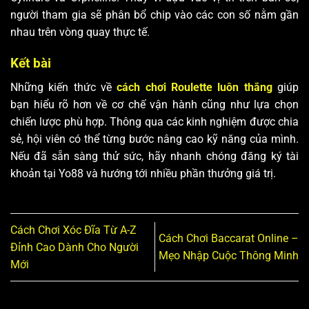
người tham gia sẽ phân bổ chip vào các con số nằm gần
nhau trên vòng quay thực tế.
Kết bài
Những kiến thức về
cách chơi Roulette luôn thắng
giúp
bạn hiểu rõ hơn về cơ chế vận hành cũng như lựa chọn
chiến lược phù hợp. Thông qua các kinh nghiệm được chia
sẻ, hội viên có thể từng bước nâng cao kỹ năng của mình.
Nếu đã sẵn sàng thử sức, hãy nhanh chóng đăng ký tài
khoản tại Yo88 và hướng tới nhiều phần thưởng giá trị.
Cách Chơi Xóc Đĩa Từ A-Z
Cách Chơi Baccarat Online –
Đỉnh Cao Dành Cho Người
Mẹo Nhập Cuộc Thông Minh
Mới