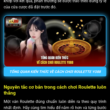
khớp với kết quả, phần thưởng sẽ được trao theo đúng tỷ lệ
của cửa cược đã đặt trước đó.
TỔNG QUAN KIẾN THỨC VỀ CÁCH CHƠI ROULETTE YO88
Nguyên tắc cơ bản trong cách chơi Roulette luôn
thắng
Một ván Roulette đúng chuẩn luôn diễn ra theo quy trình
nhất định. Hãy cùng tìm hiểu để nắm rõ hơn và từng bước