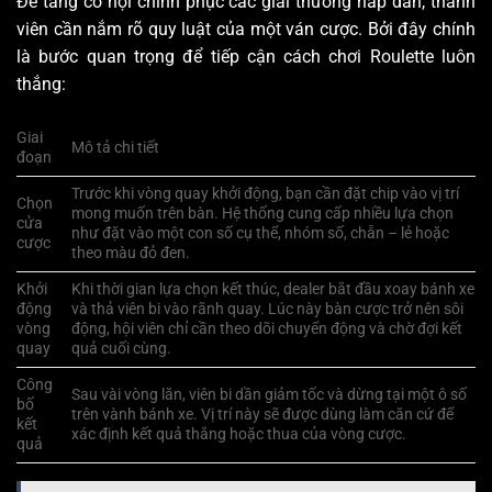
Để tăng cơ hội chinh phục các giải thưởng hấp dẫn, thành
viên cần nắm rõ quy luật của một ván cược. Bởi đây chính
là bước quan trọng để tiếp cận cách chơi Roulette luôn
thắng:
Giai
Mô tả chi tiết
đoạn
Trước khi vòng quay khởi động, bạn cần đặt chip vào vị trí
Chọn
mong muốn trên bàn. Hệ thống cung cấp nhiều lựa chọn
cửa
như đặt vào một con số cụ thể, nhóm số, chẵn – lẻ hoặc
cược
theo màu đỏ đen.
Khởi
Khi thời gian lựa chọn kết thúc, dealer bắt đầu xoay bánh xe
động
và thả viên bi vào rãnh quay. Lúc này bàn cược trở nên sôi
vòng
động, hội viên chỉ cần theo dõi chuyển động và chờ đợi kết
quay
quả cuối cùng.
Công
Sau vài vòng lăn, viên bi dần giảm tốc và dừng tại một ô số
bố
trên vành bánh xe. Vị trí này sẽ được dùng làm căn cứ để
kết
xác định kết quả thắng hoặc thua của vòng cược.
quả